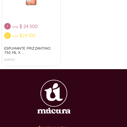
$
24.500
1
Und
$24.100
12
Und
ESPUMANTE FRIZZANTINO
750 ML X ...
botella