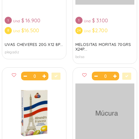
$
16.900
$
3.100
1
1
Und
Und
$16.500
$2.700
8
24
Und
Und
UVAS CHEVERES 20G X12 8P...
MELOSITAS MORITAS 70GRS
X24P...
plegadiz
bolsa