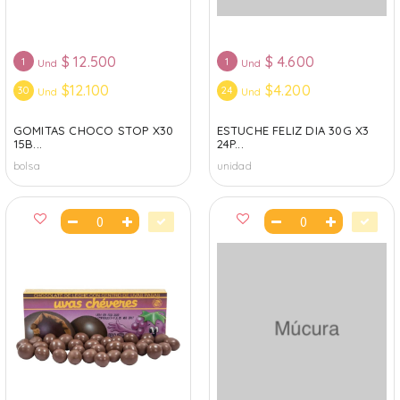
$
12.500
$
4.600
1
1
Und
Und
$12.100
$4.200
30
24
Und
Und
GOMITAS CHOCO STOP X30
ESTUCHE FELIZ DIA 30G X3
15B...
24P...
bolsa
unidad