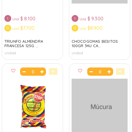
$
8.100
$
9.300
1
1
Und
Und
$7.700
$8.900
12
12
Und
Und
TRIUNFO ALMENDRA
CHOCOGOMAS BESITOS
FRANCESA 125G ...
100GR 34U CA...
unidad
unidad