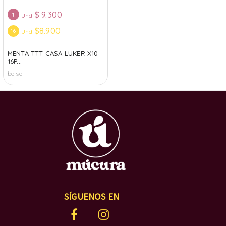
$
9.300
1
Und
$8.900
16
Und
MENTA TTT CASA LUKER X10
16P...
bolsa
SÍGUENOS EN