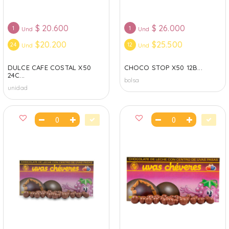
$
20.600
$
26.000
1
1
Und
Und
$20.200
$25.500
24
12
Und
Und
DULCE CAFE COSTAL X50
CHOCO STOP X50 12B...
24C...
bolsa
unidad