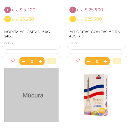
$
5.400
$
25.900
1
1
Und
Und
$5.250
$25.500
12
8
Und
Und
MORITA MELOSITAS 150G
MELOSITAS GOMITAS MORA
24B...
40G RIST...
bolsa
ristra