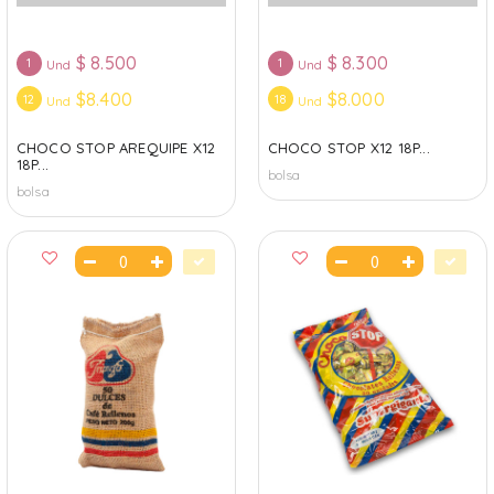
$
8.500
$
8.300
1
1
Und
Und
$8.400
$8.000
12
18
Und
Und
CHOCO STOP AREQUIPE X12
CHOCO STOP X12 18P...
18P...
bolsa
bolsa