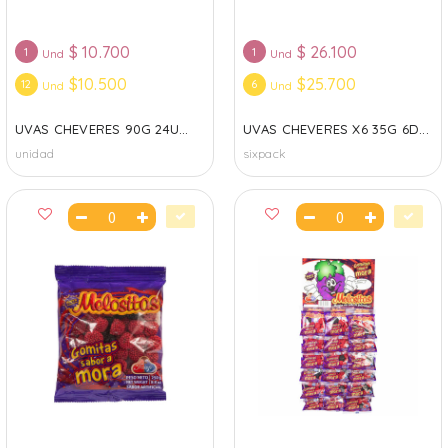
$
10.700
$
26.100
1
1
Und
Und
$10.500
$25.700
12
6
Und
Und
UVAS CHEVERES 90G 24U...
UVAS CHEVERES X6 35G 6D...
unidad
sixpack