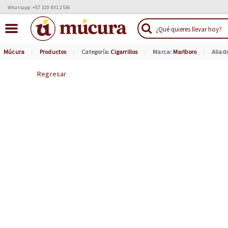
Whatsapp: +57 320 831 2536
Múcura
Productos
Categoría:
Cigarrillos
Marca:
Marlboro
Aliad
Regresar