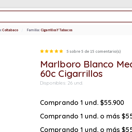
o:
Coltabaco
Familia:
Cigarrillos Y Tabacos
5
sobre 5 de
15
comentario(s)
Marlboro Blanco Med
60c Cigarrillos
Disponibles:
26
und.
Comprando 1 und. $55.900
Comprando 1 und. o más $55
Comprando 1 und. o más $55