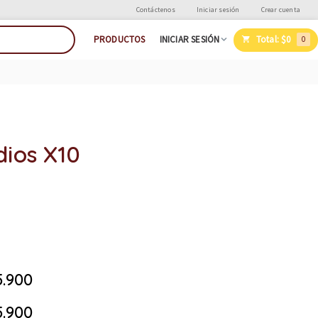
Contáctenos
Iniciar sesión
Crear cuenta
Total:
$0
PRODUCTOS
INICIAR SESIÓN
0
ios X10
.900
.900