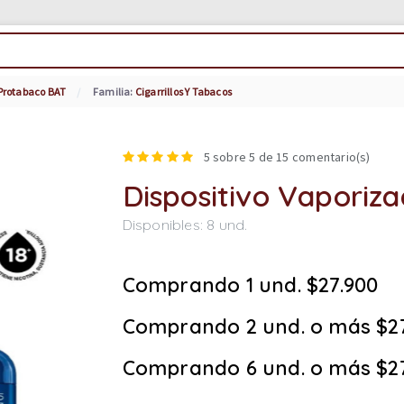
Protabaco BAT
Familia:
Cigarrillos Y Tabacos
5
sobre 5 de
15
comentario(s)
Dispositivo Vaporiz
Disponibles:
8
und.
Comprando 1 und. $27.900
Comprando 2 und. o más $2
Comprando 6 und. o más $2