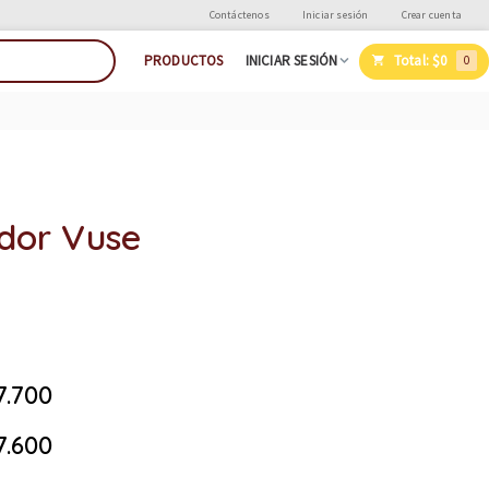
Contáctenos
Iniciar sesión
Crear cuenta
Total:
$0
PRODUCTOS
INICIAR SESIÓN
0
ador Vuse
7.700
7.600