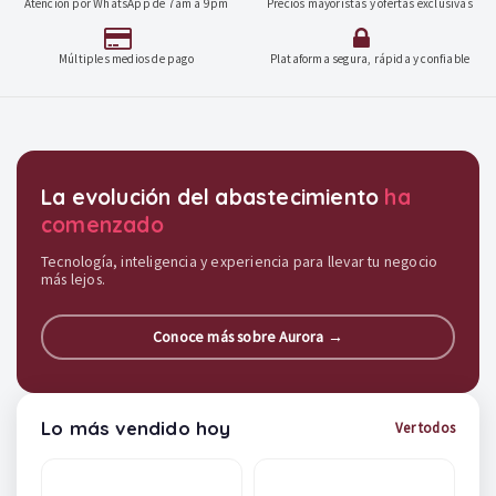
Atención por WhatsApp de 7am a 9pm
Precios mayoristas y ofertas exclusivas
Múltiples medios de pago
Plataforma segura, rápida y confiable
Destacados y soluciones
La evolución del abastecimiento
ha
comenzado
Tecnología, inteligencia y experiencia para llevar tu negocio
más lejos.
Conoce más sobre Aurora →
Lo más vendido hoy
Ver todos