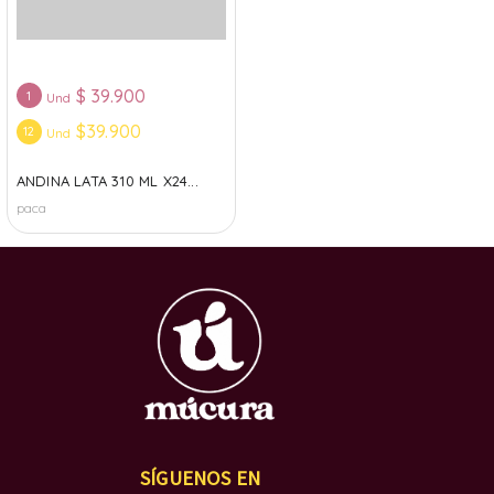
$
39.900
1
Und
$39.900
12
Und
ANDINA LATA 310 ML X24...
paca
SÍGUENOS EN