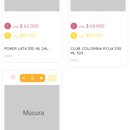
$
62.000
$
69.900
1
1
Und
Und
$61.400
$69.700
12
12
Und
Und
POKER LATA 330 ML 24L...
CLUB COLOMBIA ROJA 330
ML X24...
paca
paca