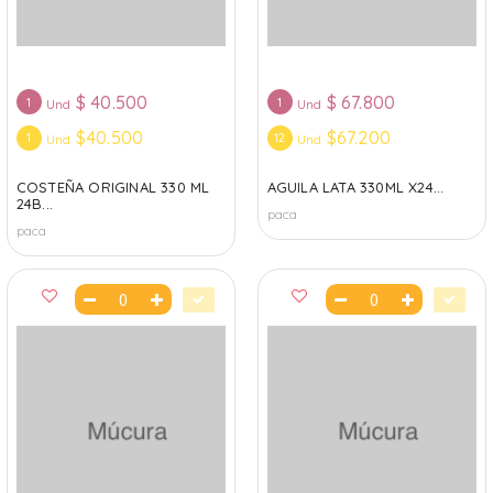
$
40.500
$
67.800
1
1
Und
Und
$40.500
$67.200
1
12
Und
Und
COSTEÑA ORIGINAL 330 ML
AGUILA LATA 330ML X24...
24B...
paca
paca