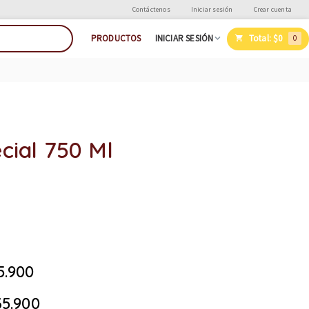
Contáctenos
Iniciar sesión
Crear cuenta
Total:
$0
PRODUCTOS
INICIAR SESIÓN
0
cial 750 Ml
5.900
5.900