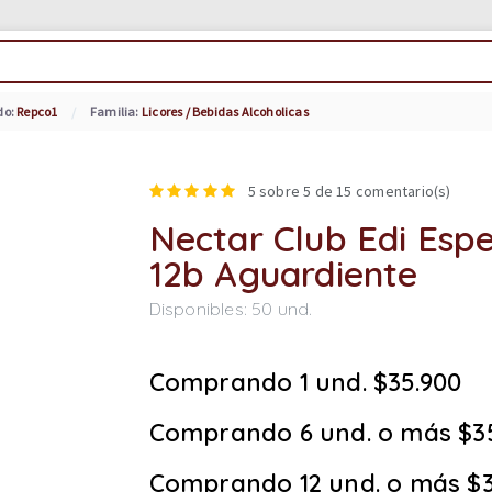
do:
Repco1
Familia:
Licores / Bebidas Alcoholicas
5
sobre 5 de
15
comentario(s)
Nectar Club Edi Espe
12b Aguardiente
Disponibles:
50
und.
Comprando 1 und. $35.900
Comprando 6 und. o más $3
Comprando 12 und. o más $3