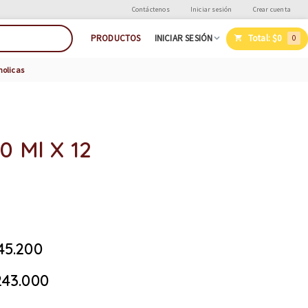
Contáctenos
Iniciar sesión
Crear cuenta
Total:
$0
PRODUCTOS
INICIAR SESIÓN
0
holicas
0 Ml X 12
45.200
43.000