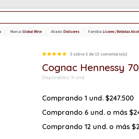
a
Marca:
Global Wine
Aliado:
Dislicores
Familia:
Licores / Bebidas Alco
5
sobre 5 de
15
comentario(s)
Cognac Hennessy 70
Disponibles:
9
und.
Comprando 1 und. $247.500
Comprando 6 und. o más $2
Comprando 12 und. o más $2