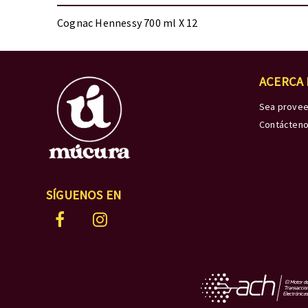
Cognac Hennessy 700 ml X 12
ACERCA
Sea prove
Contácten
SÍGUENOS EN