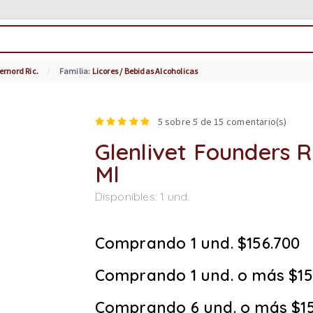
ernord Ric.
Familia:
Licores / Bebidas Alcoholicas
5
sobre 5 de
15
comentario(s)
Glenlivet Founders 
Ml
Disponibles:
1
und.
Comprando 1 und. $156.700
Comprando 1 und. o más $15
Comprando 6 und. o más $15