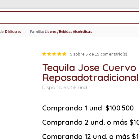
do:
Dislicores
Familia:
Licores / Bebidas Alcoholicas
5
sobre 5 de
15
comentario(s)
Tequila Jose Cuervo
Reposadotradicional
Disponibles:
58
und.
Comprando 1 und. $100.500
Comprando 2 und. o más $1
Comprando 12 und. o más $1