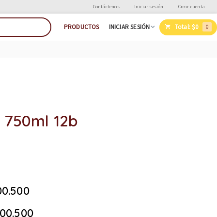
Contáctenos
Iniciar sesión
Crear cuenta
Total:
$0
PRODUCTOS
INICIAR SESIÓN
0
 750ml 12b
00.500
00.500