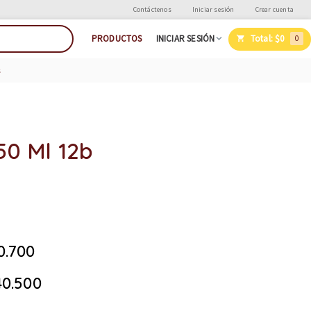
Contáctenos
Iniciar sesión
Crear cuenta
Total:
$0
PRODUCTOS
INICIAR SESIÓN
0
s
50 Ml 12b
0.700
0.500