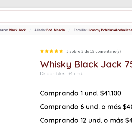
arca:
Black Jack
Aliado:
Bod. Mosela
Familia:
Licores / Bebidas Alcoholica
5
sobre 5 de
15
comentario(s)
Whisky Black Jack 7
Disponibles:
34
und.
Comprando 1 und. $41.100
Comprando 6 und. o más $4
Comprando 12 und. o más $4