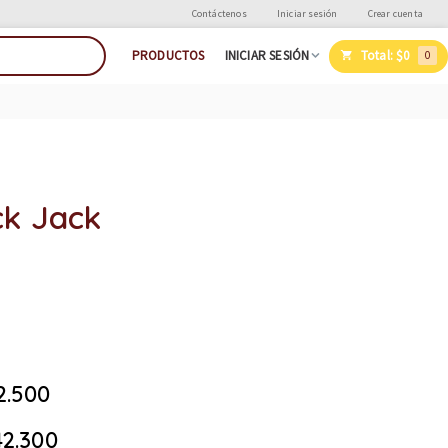
Contáctenos
Iniciar sesión
Crear cuenta
Total:
$0
PRODUCTOS
INICIAR SESIÓN
0
ck Jack
2.500
2.300