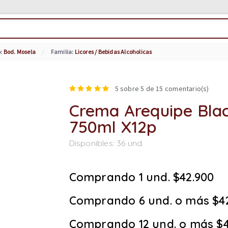
o:
Bod. Mosela
Familia:
Licores / Bebidas Alcoholicas
5
sobre 5 de
15
comentario(s)
Crema Arequipe Bla
750ml X12p
Disponibles:
36
und.
Comprando 1 und. $42.900
Comprando 6 und. o más $4
Comprando 12 und. o más $4