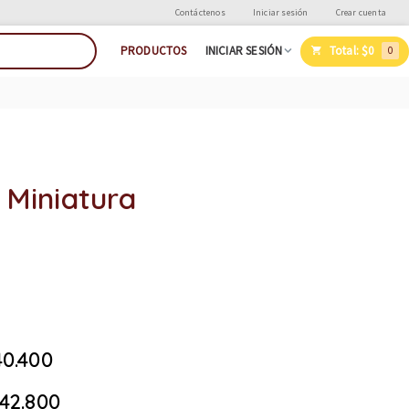
Contáctenos
Iniciar sesión
Crear cuenta
Total:
$0
PRODUCTOS
INICIAR SESIÓN
0
 Miniatura
0.400
42.800