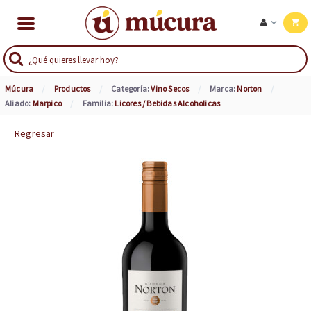
Múcura
Productos
Categoría:
Vino Secos
Marca:
Norton
Aliado:
Marpico
Familia:
Licores / Bebidas Alcoholicas
Regresar