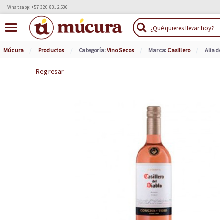
Whatsapp: +57 320 831 2536
Múcura
Productos
Categoría:
Vino Secos
Marca:
Casillero
Aliad
Regresar