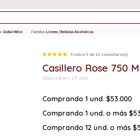
o:
Global Wine
Familia:
Licores / Bebidas Alcoholicas
5
sobre 5 de
15
comentario(s)
Casillero Rose 750 M
Disponibles:
24
und.
Comprando 1 und. $53.000
Comprando 1 und. o más $53
Comprando 12 und. o más $5