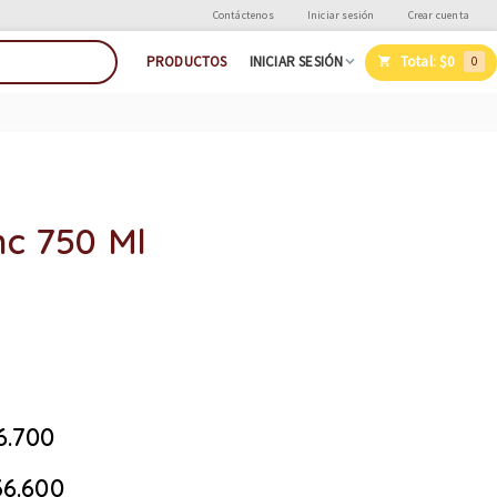
Contáctenos
Iniciar sesión
Crear cuenta
Total:
$0
PRODUCTOS
INICIAR SESIÓN
0
nc 750 Ml
6.700
6.600