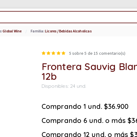
o:
Global Wine
Familia:
Licores / Bebidas Alcoholicas
5
sobre 5 de
15
comentario(s)
Frontera Sauvig Bla
12b
Disponibles:
24
und.
Comprando 1 und. $36.900
Comprando 6 und. o más $3
Comprando 12 und. o más $3