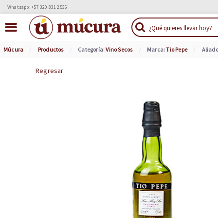
Whatsapp: +57 320 831 2536
Múcura
Productos
Categoría:
Vino Secos
Marca:
Tio Pepe
Aliad
Regresar