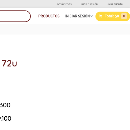
Contáctenos
Iniciar sesión
Crear cuenta
Total:
$0
PRODUCTOS
INICIAR SESIÓN
0
 72u
.300
.100