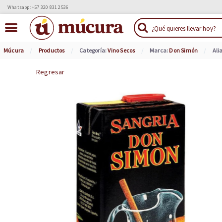
Whatsapp: +57 320 831 2536
Múcura
Productos
Categoría:
Vino Secos
Marca:
Don Simón
Ali
Regresar