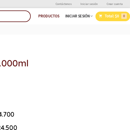
Contáctenos
Iniciar sesión
Crear cuenta
Total:
$0
PRODUCTOS
INICIAR SESIÓN
0
1.000ml
4.700
4.500