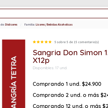
ado:
Dislicores
Familia:
Licores / Bebidas Alcoholicas
5
sobre 5 de
15
comentario(s)
Sangria Don Simon 
X12p
Disponibles:
17
und.
Comprando 1 und. $24.900
Comprando 2 und. o más $2
Comprando 12 und. o más $2