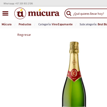
Whatsapp: +57 320 831 2536
Múcura
Productos
Categoría:
Vino Espumante
Subcategoría:
Brut B
Regresar