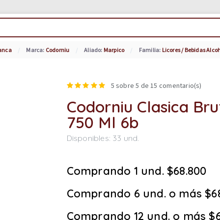
lanca
Marca:
Codorniu
Aliado:
Marpico
Familia:
Licores / Bebidas Alco
5
sobre 5 de
15
comentario(s)
Codorniu Clasica Bru
750 Ml 6b
Disponibles:
33
und.
Comprando 1 und. $68.800
Comprando 6 und. o más $6
Comprando 12 und. o más $6