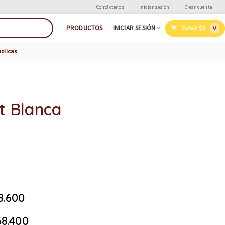
Contáctenos
Iniciar sesión
Crear cuenta
Total:
$0
PRODUCTOS
INICIAR SESIÓN
0
holicas
t Blanca
8.600
8.400