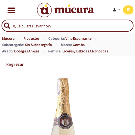
Múcura
Productos
Categoría:
Vino Espumante
Subcategoría:
Sin Subcategoría
Marca:
Gamba
Aliado:
Bodegas Añejas
Familia:
Licores / Bebidas Alcoholicas
Regresar