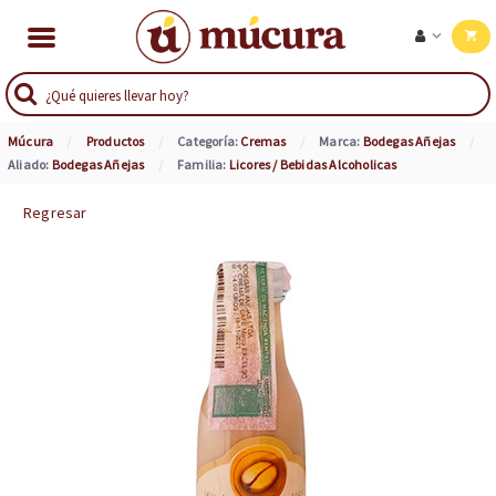
Múcura
Productos
Categoría:
Cremas
Marca:
Bodegas Añejas
Aliado:
Bodegas Añejas
Familia:
Licores / Bebidas Alcoholicas
Regresar