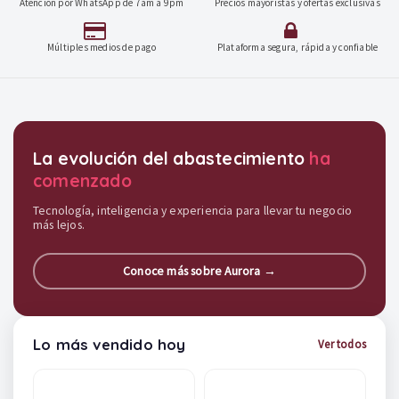
Atención por WhatsApp de 7am a 9pm
Precios mayoristas y ofertas exclusivas
Múltiples medios de pago
Plataforma segura, rápida y confiable
Destacados y soluciones
La evolución del abastecimiento
ha
comenzado
Tecnología, inteligencia y experiencia para llevar tu negocio
más lejos.
Conoce más sobre Aurora →
Lo más vendido hoy
Ver todos