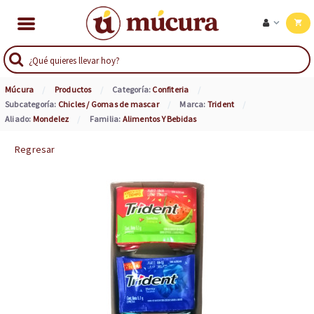
Múcura
Productos
Categoría:
Confiteria
Subcategoría:
Chicles / Gomas de mascar
Marca:
Trident
Aliado:
Mondelez
Familia:
Alimentos Y Bebidas
Regresar