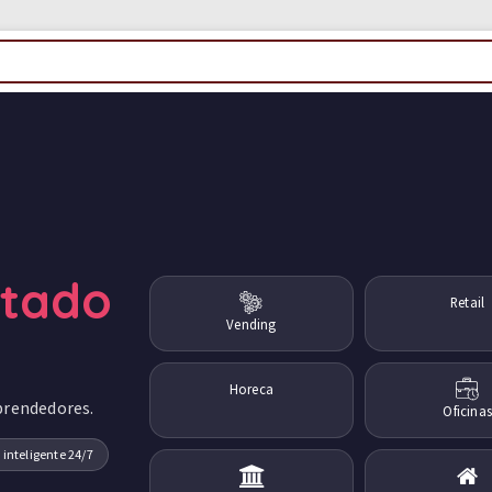
ctado
Retail
Vending
Horeca
prendedores.
Oficinas
 inteligente 24/7