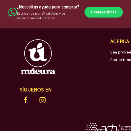
¿Necesitas ayuda para comprar?
Chatear ahora
Escríbenos por WhatsApp y te
asesoramos al instante.
ACERCA
Sea prove
Contácten
SÍGUENOS EN