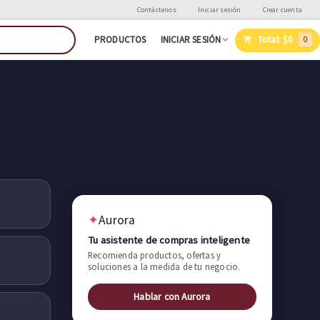
Contáctenos
Iniciar sesión
Crear cuenta
Total:
$0
PRODUCTOS
INICIAR SESIÓN
0
✦
Aurora
Tu asistente de compras inteligente
Recomienda productos, ofertas y
soluciones a la medida de tu negocio.
Hablar con Aurora