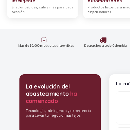
inteligente
automatizadas
Snacks, bebidas, café y más para cada
Productos listos para má
ocasión
dispensadores
Más de 10.000 productos disponibles
Despachos a todo Colombia
Destacados y soluciones
Lo má
La evolución del
abastecimiento
ha
comenzado
Tecnología, inteligencia y experiencia
para llevar tu negocio más lejos.