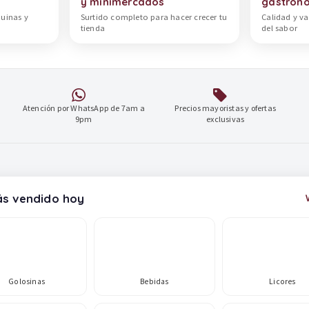
y minimercados
gastron
quinas y
Surtido completo para hacer crecer tu
Calidad y va
tienda
del sabor
Atención por WhatsApp de 7am a
Precios mayoristas y ofertas
9pm
exclusivas
s vendido hoy
Golosinas
Bebidas
Licores