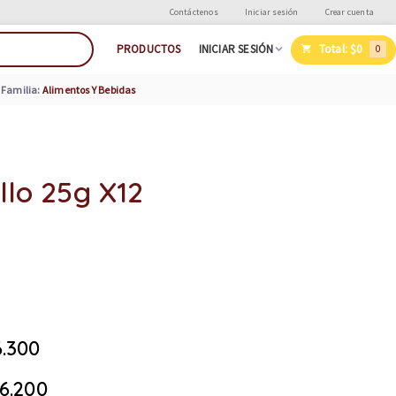
Contáctenos
Iniciar sesión
Crear cuenta
Total:
$0
PRODUCTOS
INICIAR SESIÓN
0
Familia:
Alimentos Y Bebidas
llo 25g X12
.300
6.200