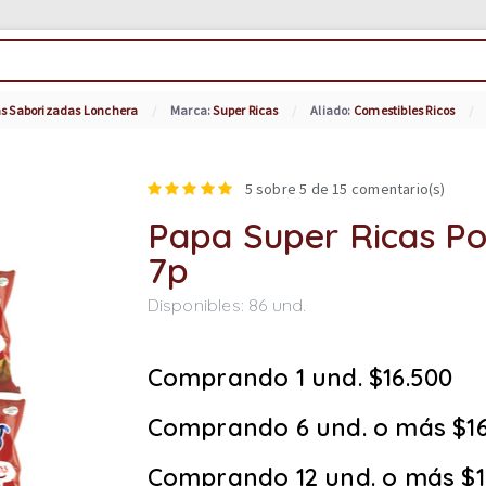
s Saborizadas Lonchera
Marca:
Super Ricas
Aliado:
Comestibles Ricos
5
sobre 5 de
15
comentario(s)
Papa Super Ricas Po
7p
Disponibles:
86
und.
Comprando 1 und. $16.500
Comprando 6 und. o más $16
Comprando 12 und. o más $1