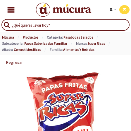
Múcura
Productos
Categoría:
Pasabocas Salados
Subcategoría:
Papas Saborizadas Familiar
Marca:
Super Ricas
Aliado:
Comestibles Ricos
Familia:
Alimentos Y Bebidas
Regresar