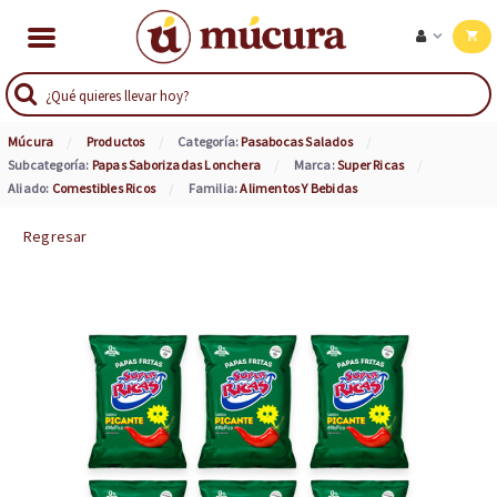
Múcura
Productos
Categoría:
Pasabocas Salados
Subcategoría:
Papas Saborizadas Lonchera
Marca:
Super Ricas
Aliado:
Comestibles Ricos
Familia:
Alimentos Y Bebidas
Regresar