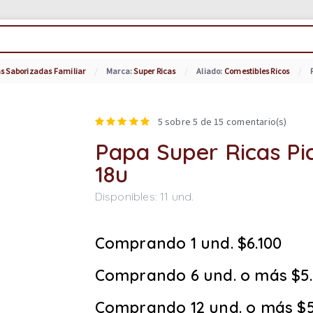
s Saborizadas Familiar
Marca:
Super Ricas
Aliado:
Comestibles Ricos
5
sobre 5 de
15
comentario(s)
Papa Super Ricas Pi
18u
Disponibles:
11
und.
Comprando 1 und. $6.100
Comprando 6 und. o más $5
Comprando 12 und. o más $5