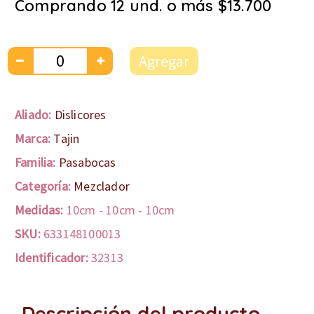
Comprando 12 und. o más $13.700
Agregar
Aliado:
Dislicores
Marca:
Tajin
Familia:
Pasabocas
Categoría:
Mezclador
Medidas:
10cm
-
10cm
-
10cm
SKU:
633148100013
Identificador:
32313
Descripción del producto