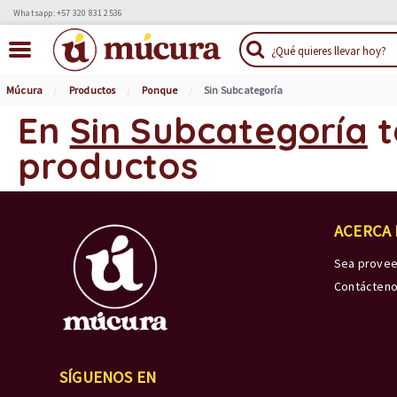
Whatsapp: +57 320 831 2536
Múcura
Productos
Ponque
Sin Subcategoría
En
Sin Subcategoría
t
productos
ACERCA
Sea prove
Contácten
SÍGUENOS EN