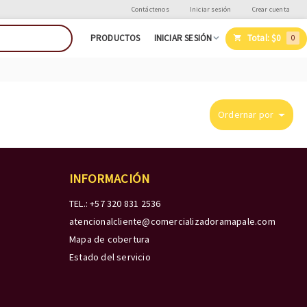
Contáctenos
Iniciar sesión
Crear cuenta
Total:
$0
PRODUCTOS
INICIAR SESIÓN
0
Ordernar por
INFORMACIÓN
TEL.: +57 320 831 2536
atencionalcliente@comercializadoramapale.com
Mapa de cobertura
Estado del servicio