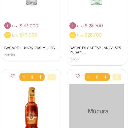
$
43.000
$
28.700
1
1
Und
Und
$43.000
$28.700
12
24
Und
Und
BACARDI LIMON 700 ML 12B...
BACARDI CARTABLANCA 375
ML 24M...
botella
media