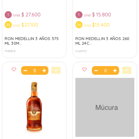
$
27.600
$
15.800
1
1
Und
Und
$27.100
$15.400
30
24
Und
Und
RON MEDELLIN 3 AÑOS 375
RON MEDELLIN 3 AÑOS 260
ML 30M...
ML 24C...
media
cuarto