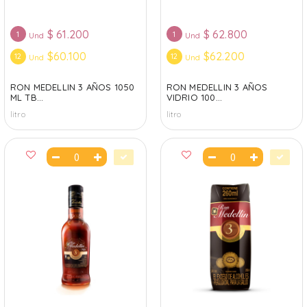
$
61.200
$
62.800
1
1
Und
Und
$60.100
$62.200
12
12
Und
Und
RON MEDELLIN 3 AÑOS 1050
RON MEDELLIN 3 AÑOS
ML TB...
VIDRIO 100...
litro
litro