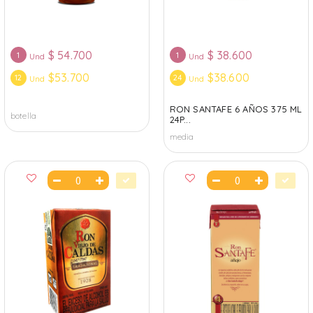
$
54.700
$
38.600
1
1
Und
Und
$53.700
$38.600
12
24
Und
Und
RON SANTAFE 6 AÑOS 375 ML
botella
24P...
media