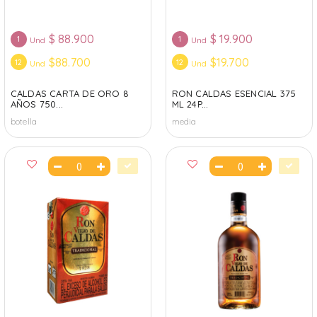
$
88.900
$
19.900
1
1
Und
Und
$88.700
$19.700
12
12
Und
Und
CALDAS CARTA DE ORO 8
RON CALDAS ESENCIAL 375
AÑOS 750...
ML 24P...
botella
media