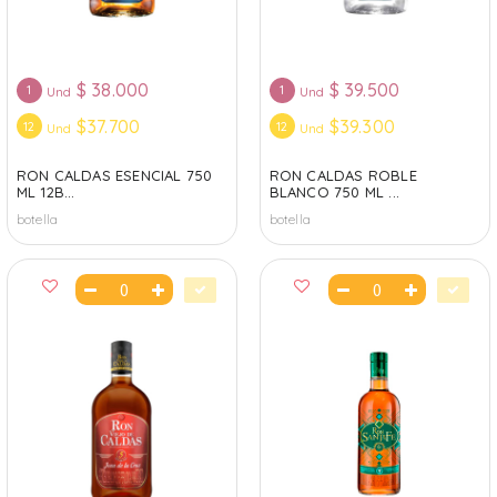
$
38.000
$
39.500
1
1
Und
Und
$37.700
$39.300
12
12
Und
Und
RON CALDAS ESENCIAL 750
RON CALDAS ROBLE
ML 12B...
BLANCO 750 ML ...
botella
botella