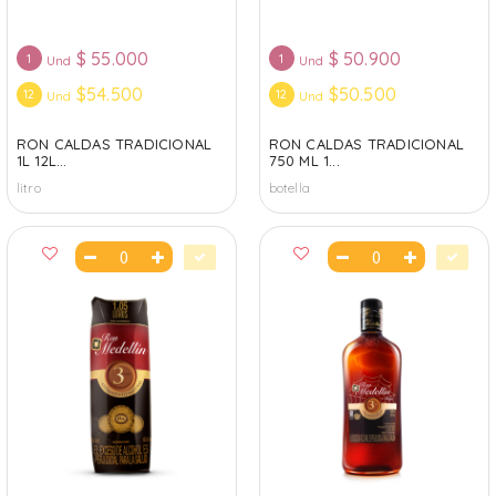
$
55.000
$
50.900
1
1
Und
Und
$54.500
$50.500
12
12
Und
Und
RON CALDAS TRADICIONAL
RON CALDAS TRADICIONAL
1L 12L...
750 ML 1...
litro
botella