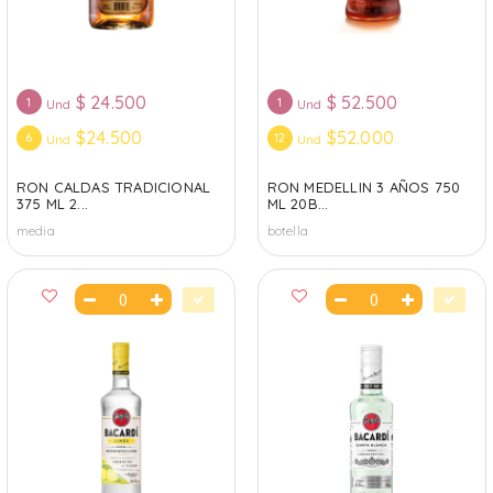
$
24.500
$
52.500
1
1
Und
Und
$24.500
$52.000
6
12
Und
Und
RON CALDAS TRADICIONAL
RON MEDELLIN 3 AÑOS 750
375 ML 2...
ML 20B...
media
botella