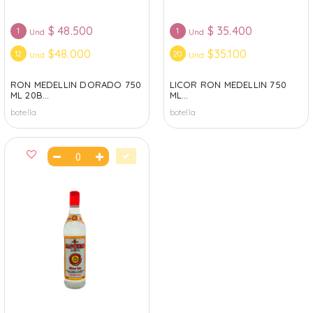
$
48.500
$
35.400
1
1
Und
Und
$48.000
$35.100
12
20
Und
Und
RON MEDELLIN DORADO 750
LICOR RON MEDELLIN 750
ML 20B...
ML...
botella
botella