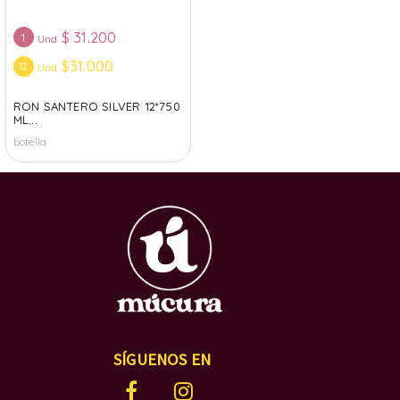
$
31.200
1
Und
$31.000
12
Und
RON SANTERO SILVER 12*750
ML...
botella
SÍGUENOS EN