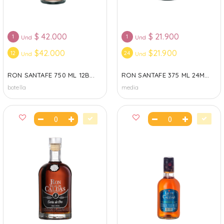
$
42.000
$
21.900
1
1
Und
Und
$42.000
$21.900
12
24
Und
Und
RON SANTAFE 750 ML 12B...
RON SANTAFE 375 ML 24M...
botella
media