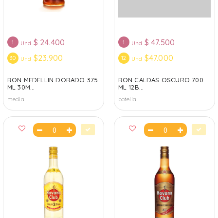
$
24.400
$
47.500
1
1
Und
Und
$23.900
$47.000
30
12
Und
Und
RON MEDELLIN DORADO 375
RON CALDAS OSCURO 700
ML 30M...
ML 12B...
media
botella