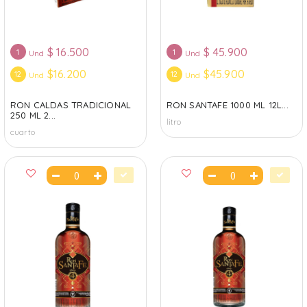
$
16.500
$
45.900
1
1
Und
Und
$16.200
$45.900
12
12
Und
Und
RON CALDAS TRADICIONAL
RON SANTAFE 1000 ML 12L...
250 ML 2...
litro
cuarto