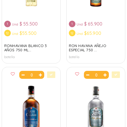
$
55.500
$
65.900
1
1
Und
Und
$55.500
$65.900
12
12
Und
Und
RONHAVANA BLANCO 3
RON HAVANA AÑEJO
AÑOS 750 ML...
ESPECIAL 750 ...
botella
botella