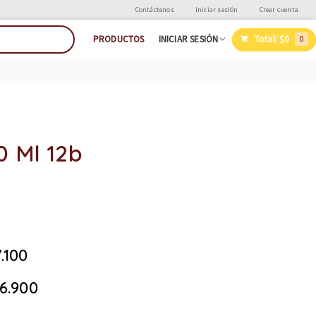
Contáctenos
Iniciar sesión
Crear cuenta
Total:
$0
PRODUCTOS
INICIAR SESIÓN
0
0 Ml 12b
.100
6.900