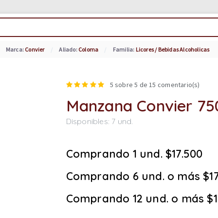
Marca:
Convier
Aliado:
Coloma
Familia:
Licores / Bebidas Alcoholicas
5
sobre 5 de
15
comentario(s)
Manzana Convier 75
Disponibles:
7
und.
Comprando 1 und. $17.500
Comprando 6 und. o más $17
Comprando 12 und. o más $1