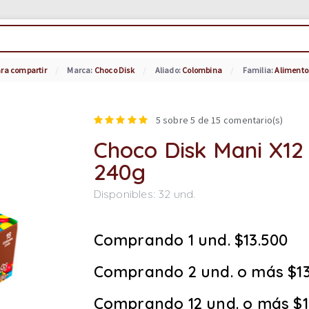
ara compartir
Marca:
Choco Disk
Aliado:
Colombina
Familia:
Alimento
5
sobre 5 de
15
comentario(s)
Choco Disk Mani X12 
240g
Disponibles:
32
und.
Comprando 1 und. $13.500
Comprando 2 und. o más $13
Comprando 12 und. o más $1