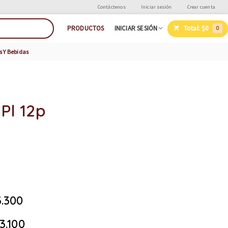
Contáctenos
Iniciar sesión
Crear cuenta
Total:
$0
PRODUCTOS
INICIAR SESIÓN
0
s Y Bebidas
Pl 12p
.300
3.100