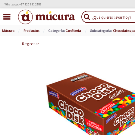
Whatsapp: +57 320 831 2536
Múcura
Productos
Categoría:
Confiteria
Subcategoría:
Chocolates p
Regresar