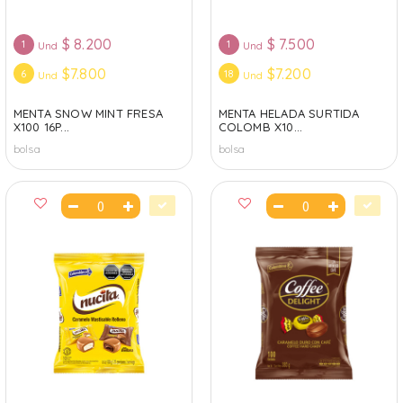
$
8.200
$
7.500
1
1
Und
Und
$7.800
$7.200
6
18
Und
Und
MENTA SNOW MINT FRESA
MENTA HELADA SURTIDA
X100 16P...
COLOMB X10...
bolsa
bolsa