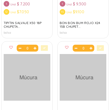
$
7.200
$
9.300
1
1
Und
Und
$7.050
$9.100
12
15
Und
Und
TIPITIN SALVAJE X50 18P
BON BON BUM ROJO X24
CHUPETA...
15B CHUPET...
bolsa
bolsa