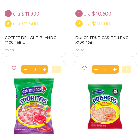
$
11.900
$
10.600
1
1
Und
Und
$11.500
$10.200
6
16
Und
Und
COFFEE DELIGHT BLANDO
DULCE FRUTICAS RELLENO
X100 16B...
X100 16B...
bolsa
bolsa