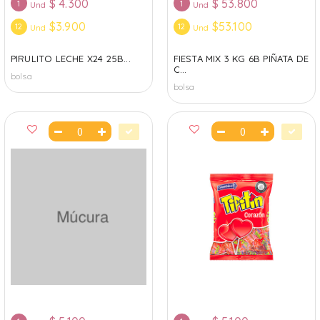
$
4.300
$
53.800
1
1
Und
Und
$3.900
$53.100
12
12
Und
Und
PIRULITO LECHE X24 25B...
FIESTA MIX 3 KG 6B PIÑATA DE
C...
bolsa
bolsa