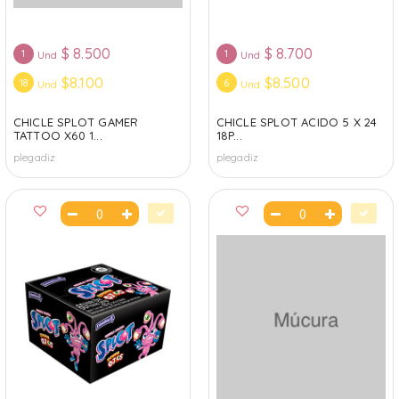
$
8.500
$
8.700
1
1
Und
Und
$8.100
$8.500
18
6
Und
Und
CHICLE SPLOT GAMER
CHICLE SPLOT ACIDO 5 X 24
TATTOO X60 1...
18P...
plegadiz
plegadiz