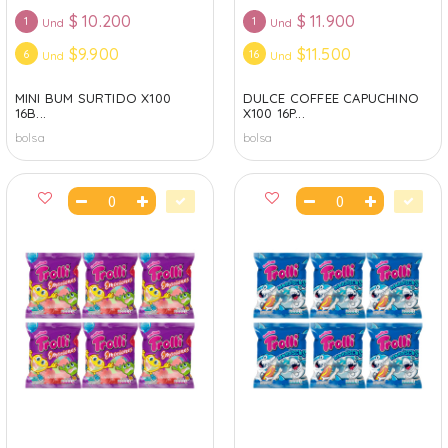
$
10.200
$
11.900
1
1
Und
Und
$9.900
$11.500
6
16
Und
Und
MINI BUM SURTIDO X100
DULCE COFFEE CAPUCHINO
16B...
X100 16P...
bolsa
bolsa