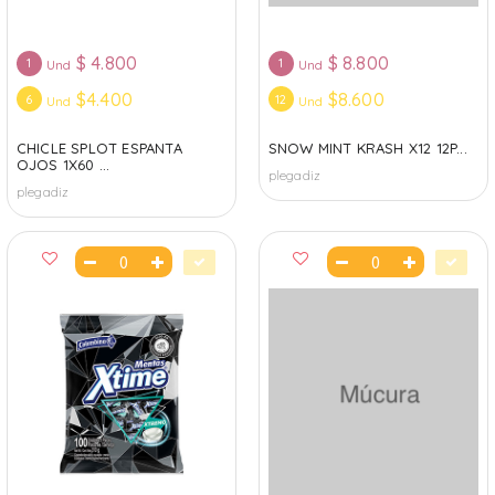
$
4.800
$
8.800
1
1
Und
Und
$4.400
$8.600
6
12
Und
Und
CHICLE SPLOT ESPANTA
SNOW MINT KRASH X12 12P...
OJOS 1X60 ...
plegadiz
plegadiz