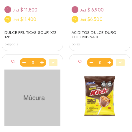
$
11.800
$
6.900
1
1
Und
Und
$11.400
$6.500
12
12
Und
Und
DULCE FRUTICAS SOUR X12
ACIDITOS DULCE DURO
12P...
COLOMBINA X...
plegadiz
bolsa