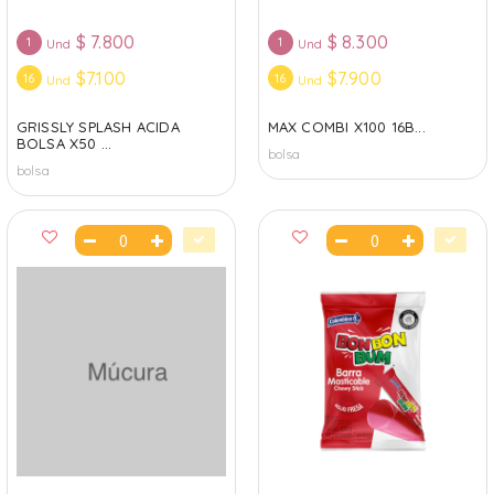
$
7.800
$
8.300
1
1
Und
Und
$7.100
$7.900
16
16
Und
Und
GRISSLY SPLASH ACIDA
MAX COMBI X100 16B...
BOLSA X50 ...
bolsa
bolsa