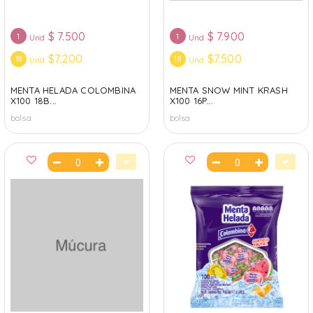
$
7.500
$
7.900
1
1
Und
Und
$7.200
$7.500
18
18
Und
Und
MENTA HELADA COLOMBINA
MENTA SNOW MINT KRASH
X100 18B...
X100 16P...
bolsa
bolsa