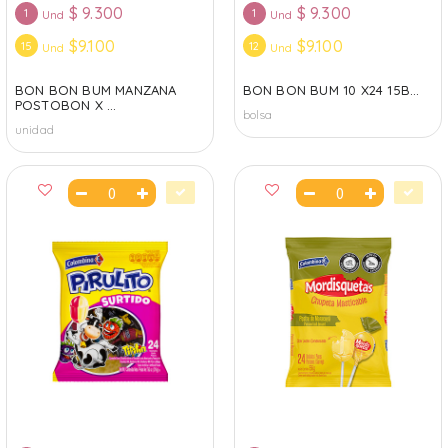
$
9.300
$
9.300
1
1
Und
Und
$9.100
$9.100
15
12
Und
Und
BON BON BUM MANZANA
BON BON BUM 10 X24 15B...
POSTOBON X ...
bolsa
unidad