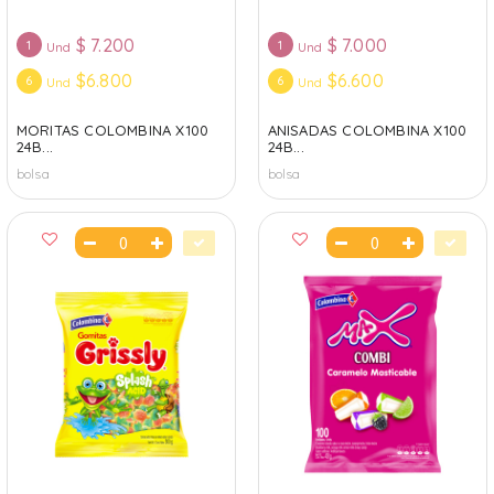
$
7.200
$
7.000
1
1
Und
Und
$6.800
$6.600
6
6
Und
Und
MORITAS COLOMBINA X100
ANISADAS COLOMBINA X100
24B...
24B...
bolsa
bolsa