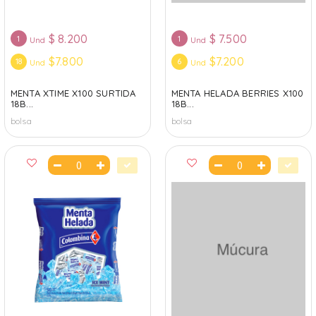
$
8.200
$
7.500
1
1
Und
Und
$7.800
$7.200
18
6
Und
Und
MENTA XTIME X100 SURTIDA
MENTA HELADA BERRIES X100
18B...
18B...
bolsa
bolsa