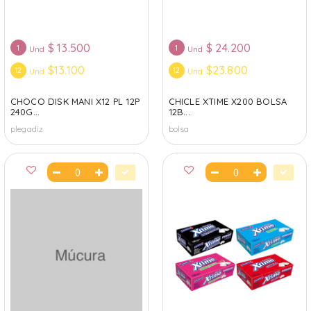
$
13.500
$
24.200
1
1
Und
Und
$13.100
$23.800
12
12
Und
Und
CHOCO DISK MANI X12 PL 12P
CHICLE XTIME X200 BOLSA
240G...
12B...
plegadiz
bolsa