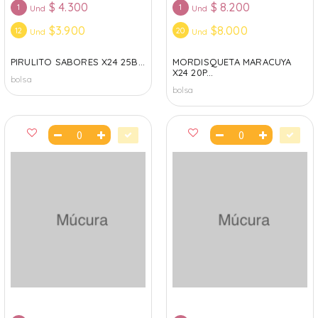
$
4.300
$
8.200
1
1
Und
Und
$3.900
$8.000
12
20
Und
Und
PIRULITO SABORES X24 25B...
MORDISQUETA MARACUYA
X24 20P...
bolsa
bolsa