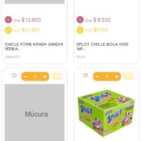
$
12.800
$
8.300
1
1
Und
Und
$12.400
$8.100
24
6
Und
Und
CHICLE XTIME KRASH SANDIA
SPLOT CHICLE BOLA X100
YERBA...
16P...
plegadiz
bolsa