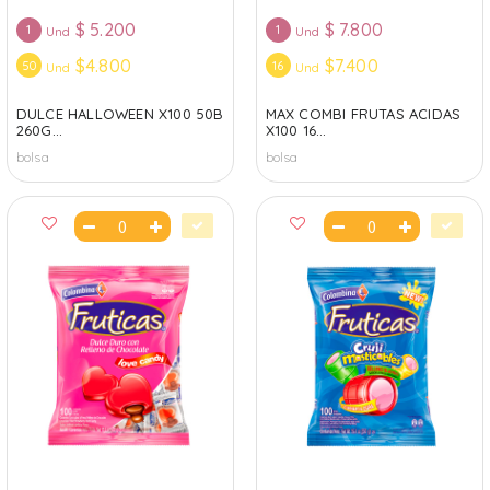
$
5.200
$
7.800
1
1
Und
Und
$4.800
$7.400
50
16
Und
Und
DULCE HALLOWEEN X100 50B
MAX COMBI FRUTAS ACIDAS
260G...
X100 16...
bolsa
bolsa