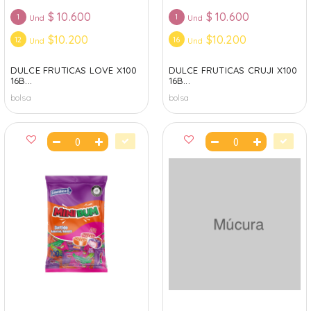
$
10.600
$
10.600
1
1
Und
Und
$10.200
$10.200
12
16
Und
Und
DULCE FRUTICAS LOVE X100
DULCE FRUTICAS CRUJI X100
16B...
16B...
bolsa
bolsa