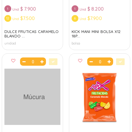
$
7.900
$
8.200
1
1
Und
Und
$7.500
$7.900
12
6
Und
Und
DULCE FRUTICAS CARAMELO
KICK MANI MINI BOLSA X12
BLANDO ...
18P...
unidad
bolsa