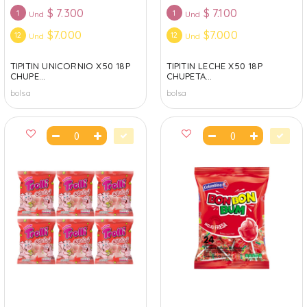
$
7.300
$
7.100
1
1
Und
Und
$7.000
$7.000
12
12
Und
Und
TIPITIN UNICORNIO X50 18P
TIPITIN LECHE X50 18P
CHUPE...
CHUPETA...
bolsa
bolsa