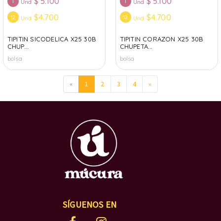
$
5.100
$
5.100
1
1
Und
Und
$4.700
$4.700
12
12
Und
Und
TIPITIN SICODELICA X25 30B
TIPITIN CORAZON X25 30B
CHUP...
CHUPETA...
bolsa
bolsa
«
1
2
3
4
»
SÍGUENOS EN