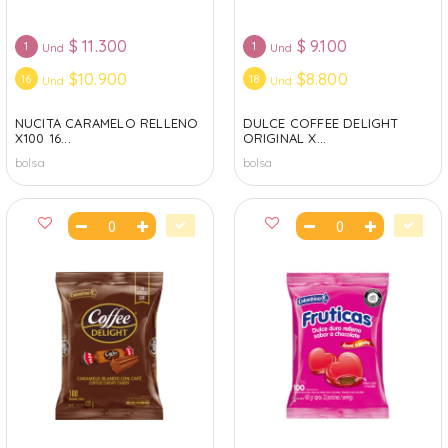
$
11.300
$
9.100
1
1
Und
Und
$10.900
$8.800
16
18
Und
Und
NUCITA CARAMELO RELLENO
DULCE COFFEE DELIGHT
X100 16...
ORIGINAL X...
bolsa
bolsa