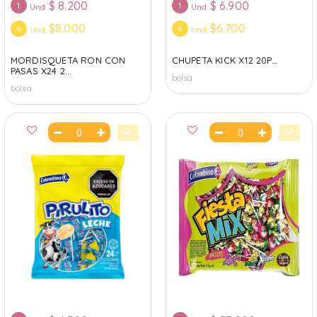
$
8.200
$
6.900
1
1
Und
Und
$8.000
$6.700
6
6
Und
Und
MORDISQUETA RON CON
CHUPETA KICK X12 20P...
PASAS X24 2...
bolsa
bolsa