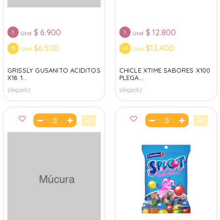
$
6.900
$
12.800
1
1
Und
Und
$6.500
$12.400
18
24
Und
Und
GRISSLY GUSANITO ACIDITOS
CHICLE XTIME SABORES X100
X18 1...
PLEGA...
plegadiz
plegadiz