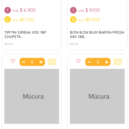
$
6.900
$
9.100
1
1
Und
Und
$6.700
$8.900
6
18
Und
Und
TIPITIN SIRENA X50 18P
BON BON BUM BARRA FRESA
CHUPETA...
X40 18B...
bolsa
bolsa