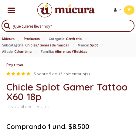
Múcura
Productos
Categoría:
Confiteria
Subcategoría:
Chicles / Gomas de mascar
Marca:
Splot
Aliado:
Colombina
Familia:
Alimentos Y Bebidas
Regresar
5
sobre 5 de
15
comentario(s)
Chicle Splot Gamer Tattoo
X60 18p
Disponibles:
19
und.
Comprando 1 und. $8.500