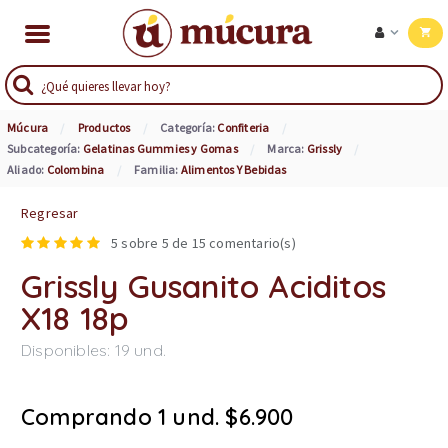
Múcura
Productos
Categoría:
Confiteria
Subcategoría:
Gelatinas Gummies y Gomas
Marca:
Grissly
Aliado:
Colombina
Familia:
Alimentos Y Bebidas
Regresar
5
sobre 5 de
15
comentario(s)
Grissly Gusanito Aciditos
X18 18p
Disponibles:
19
und.
Comprando 1 und. $6.900